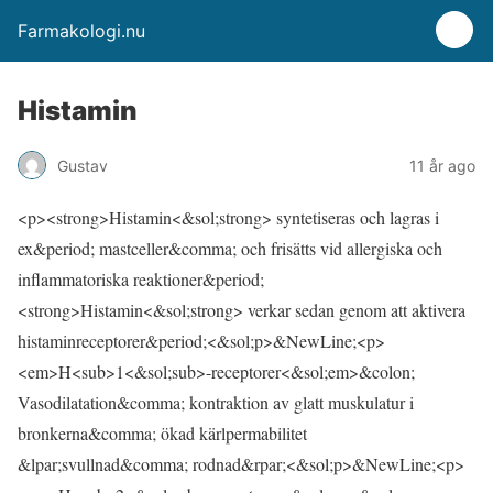
Farmakologi.nu
Histamin
Gustav
11 år ago
<p><strong>Histamin<&sol;strong> syntetiseras och lagras i
ex&period; mastceller&comma; och frisätts vid allergiska och
inflammatoriska reaktioner&period;
<strong>Histamin<&sol;strong> verkar sedan genom att aktivera
histaminreceptorer&period;<&sol;p>&NewLine;<p>
<em>H<sub>1<&sol;sub>-receptorer<&sol;em>&colon;
Vasodilatation&comma; kontraktion av glatt muskulatur i
bronkerna&comma; ökad kärlpermabilitet
&lpar;svullnad&comma; rodnad&rpar;<&sol;p>&NewLine;<p>