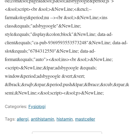
od;com&sol;pagead&sol;js&sol;adsbygoogle&period;js">
<&sol;script><br &sol;>&NewLine;<&excl;--
farmakologi&period;nu --><br &sol;>&NewLine;<ins
class&equals;"adsbygoogle"&NewLine;
style&equals;"display&colon;block"&NewLine; data-ad-
client&equals;"ca-pub-9369593553573248"&NewLine; data-ad-
slot&equals;"6784312550"&NewLine; data-ad-
format&equals;"auto"><&sol;ins><br &sol;>&NewLine;
<script>&NewLine;&lpar;adsbygoogle &equals;
window&period;adsbygoogle &vert;&vert;
&lbrack;&rsqb;&rpar;&period;push&lpar;&lbrace;&rcub;&rpar;&
semi;&NewLine;<&sol;script><&sol;p>&NewLine;
Categories:
Fysiologi
Tags:
allergi
,
antihistamin
,
histamin
,
mastceller