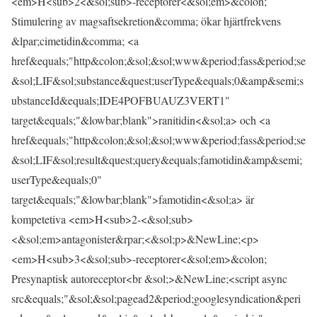
<em>H<sub>2<&sol;sub>-receptorer<&sol;em>&colon;
Stimulering av magsaftsekretion&comma; ökar hjärtfrekvens
&lpar;cimetidin&comma; <a
href&equals;"http&colon;&sol;&sol;www&period;fass&period;se
&sol;LIF&sol;substance&quest;userType&equals;0&amp&semi;s
ubstanceId&equals;IDE4POFBUAUZ3VERT1"
target&equals;"&lowbar;blank">ranitidin<&sol;a> och <a
href&equals;"http&colon;&sol;&sol;www&period;fass&period;se
&sol;LIF&sol;result&quest;query&equals;famotidin&amp&semi;
userType&equals;0"
target&equals;"&lowbar;blank">famotidin<&sol;a> är
kompetetiva <em>H<sub>2-<&sol;sub>
<&sol;em>antagonister&rpar;<&sol;p>&NewLine;<p>
<em>H<sub>3<&sol;sub>-receptorer<&sol;em>&colon;
Presynaptisk autoreceptor<br &sol;>&NewLine;<script async
src&equals;"&sol;&sol;pagead2&period;googlesyndication&peri