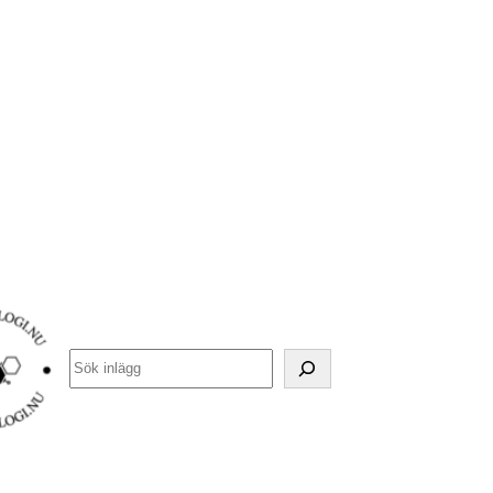
’
.
esc_html__(
’Search’,