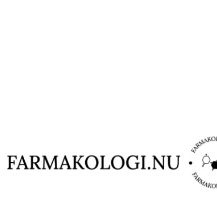
Hoppa
till
innehåll