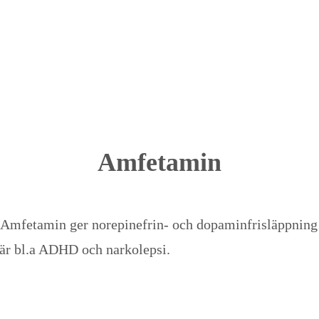
’blockmag’
)
.
’
Amfetamin
 Amfetamin ger norepinefrin- och dopaminfrisläppning 
 är bl.a ADHD och narkolepsi.