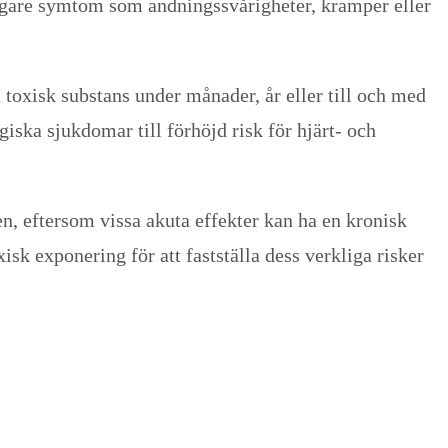
ligare symtom som andningssvårigheter, kramper eller
 toxisk substans under månader, år eller till och med
iska sjukdomar till förhöjd risk för hjärt- och
en, eftersom vissa akuta effekter kan ha en kronisk
sk exponering för att fastställa dess verkliga risker