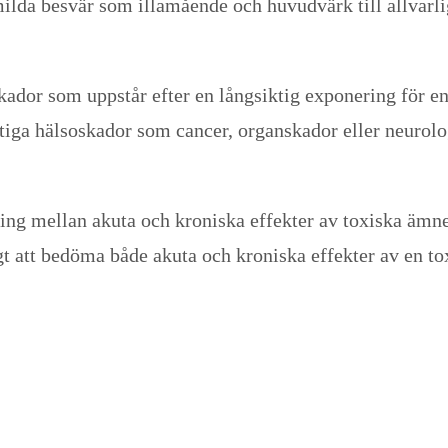
 milda besvär som illamående och huvudvärk till allvar
kador som uppstår efter en långsiktig exponering för en
ktiga hälsoskador som cancer, organskador eller neurolog
ppning mellan akuta och kroniska effekter av toxiska ämn
t att bedöma både akuta och kroniska effekter av en toxi