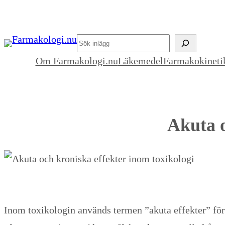
Hoppa
till
’
innehåll
.
Om Farmakologi.nu
Läkemedel
Farmakokineti
esc_html__(
’Search’,
’blockmag’
Akuta o
)
.
’
Inom toxikologin används termen ”akuta effekter” för