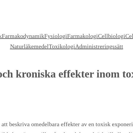
k
Farmakodynamik
Fysiologi
Farmakologi
Cellbiologi
Cel
Naturläkemedel
Toxikologi
Administreringssätt
ch kroniska effekter inom to
 att beskriva omedelbara effekter av en toxisk exponer