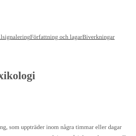
lsignalering
Författning och lagar
Biverkningar
xikologi
ing, som uppträder inom några timmar eller dagar