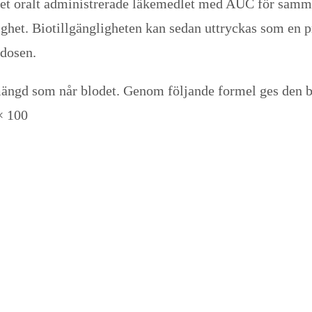
t oralt administrerade läkemedlet med AUC för samma 
ighet. Biotillgängligheten kan sedan uttryckas som en 
 dosen.
mängd som når blodet. Genom följande formel ges den bi
× 100