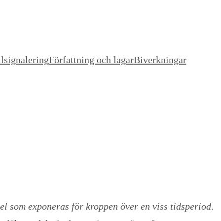
lsignalering
Författning och lagar
Biverkningar
l som exponeras för kroppen över en viss tidsperiod
.