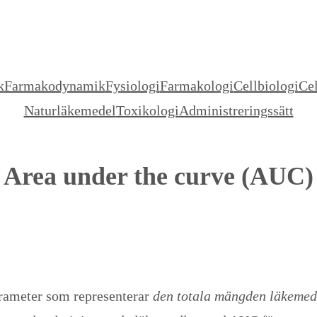
k
Farmakodynamik
Fysiologi
Farmakologi
Cellbiologi
Cel
Naturläkemedel
Toxikologi
Administreringssätt
Area under the curve (AUC)
arameter som representerar
den totala mängden läkemede