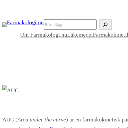
Hoppa
till
’
innehåll
.
Om Farmakologi.nu
Läkemedel
Farmakokineti
esc_html__(
’Search’,
’blockmag’
)
.
’
AUC (
Area under the curve
) är en farmakokinetisk p