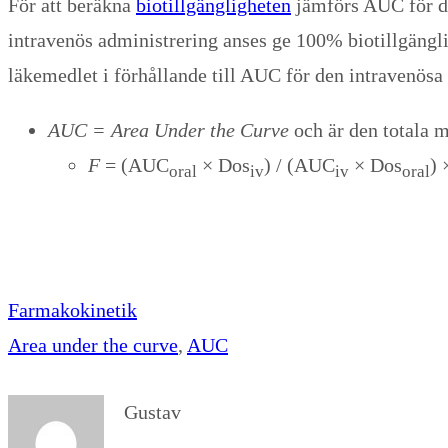
För att beräkna
biotillgängligheten
jämförs AUC för de
intravenös administrering anses ge 100% biotillgängl
läkemedlet i förhållande till AUC för den intravenösa
AUC = Area Under the Curve
och är den totala 
F
= (AUC
​× Dos
) / ​(AUC
​× Dos
) 
oral
iv
iv
oral​
Farmakokinetik
Area under the curve
, 
AUC
Gustav