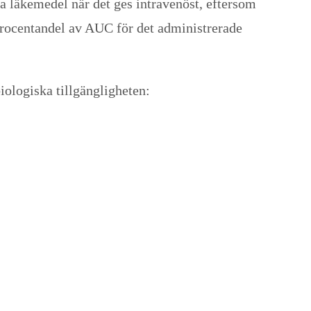
läkemedel när det ges intravenöst, eftersom
procentandel av AUC för det administrerade
ologiska tillgängligheten: