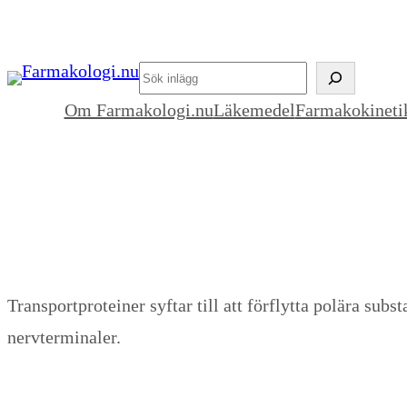
Hoppa
till
’
innehåll
.
Om Farmakologi.nu
Läkemedel
Farmakokineti
esc_html__(
’Search’,
’blockmag’
)
.
’
Transportproteiner syftar till att förflytta polära su
nervterminaler.