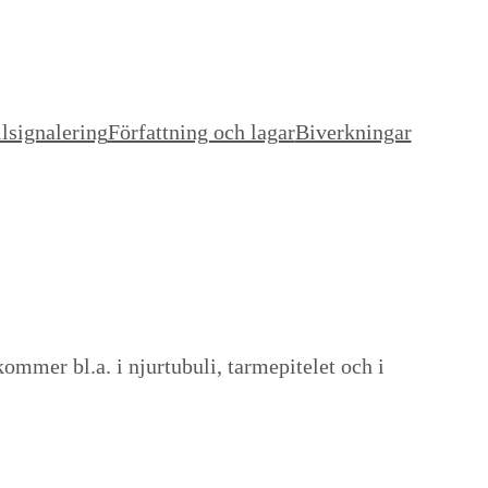
lsignalering
Författning och lagar
Biverkningar
kommer bl.a. i njurtubuli, tarmepitelet och i