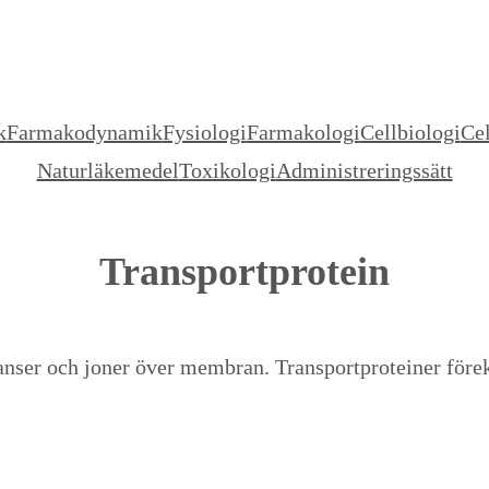
k
Farmakodynamik
Fysiologi
Farmakologi
Cellbiologi
Cel
Naturläkemedel
Toxikologi
Administreringssätt
Transportprotein
bstanser och joner över membran. Transportproteiner före