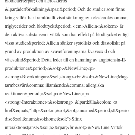
blodfetter&rpar; och ateroskleros
&lpar;åderförkalkning&rpar;&period; Och de studier som finns
kring vitlök har framförallt visat sänkning av kolesterol&comma;
triglycerider och blodtryck&period; <em>Allicin<&sol;em> är
den aktiva substansen i vitlök som har effekt på blodtrycket enligt
vissa studier&period; Allicin sänker systoliskt och diastoliskt på
grund av produktion av svavelföreningarna kväveoxid och
vätesulfid&period; Detta leder till en hämning av angiotensin-II-
produktioner&period;<&sol;p>&NewLine;<p>
<strong>Biverkningar<&sol;strong><br &sol;>&NewLine;Mag-
tarmbesvär&comma; illamående&comma; allergiska
reaktioner&period;<&sol;p>&NewLine;<p>
<strong>Interaktioner<&sol;strong> &lpar;källa&colon; <a
href&equals;"https&colon;&sol;&sol;janusmed&period;sll&perio
d;se&sol;&num;&sol;home&sol;">Sfinx
interaktionstjänst<&sol;a>&rpar;<br &sol;>&NewLine;Vitlök