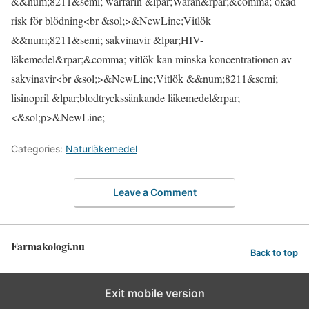
&&num;8211&semi; warfarin &lpar;Waran&rpar;&comma; ökad
risk för blödning<br &sol;>&NewLine;Vitlök
&&num;8211&semi; sakvinavir &lpar;HIV-
läkemedel&rpar;&comma; vitlök kan minska koncentrationen av
sakvinavir<br &sol;>&NewLine;Vitlök &&num;8211&semi;
lisinopril &lpar;blodtryckssänkande läkemedel&rpar;
<&sol;p>&NewLine;
Categories:
Naturläkemedel
Leave a Comment
Farmakologi.nu
Back to top
Exit mobile version