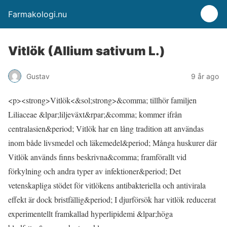
Farmakologi.nu
Vitlök (Allium sativum L.)
Gustav
9 år ago
<p><strong>Vitlök<&sol;strong>&comma; tillhör familjen
Liliaceae &lpar;liljeväxt&rpar;&comma; kommer ifrån
centralasien&period; Vitlök har en lång tradition att användas
inom både livsmedel och läkemedel&period; Många huskurer där
Vitlök används finns beskrivna&comma; framförallt vid
förkylning och andra typer av infektioner&period; Det
vetenskapliga stödet för vitlökens antibakteriella och antivirala
effekt är dock bristfällig&period; I djurförsök har vitlök reducerat
experimentellt framkallad hyperlipidemi &lpar;höga